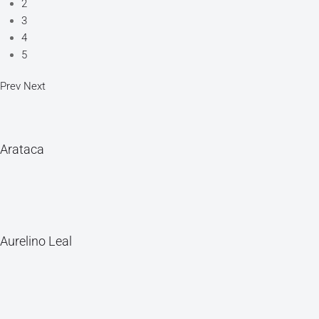
2
3
4
5
Prev
Next
Arataca
Aurelino Leal