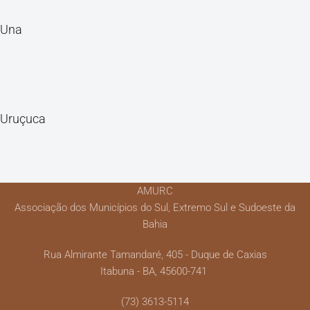
Una
Uruçuca
AMURC
Associação dos Municípios do Sul, Extremo Sul e Sudoeste da
Bahia
Rua Almirante Tamandaré, 405 - Duque de Caxias
Itabuna - BA, 45600-741
(73) 3613-5114