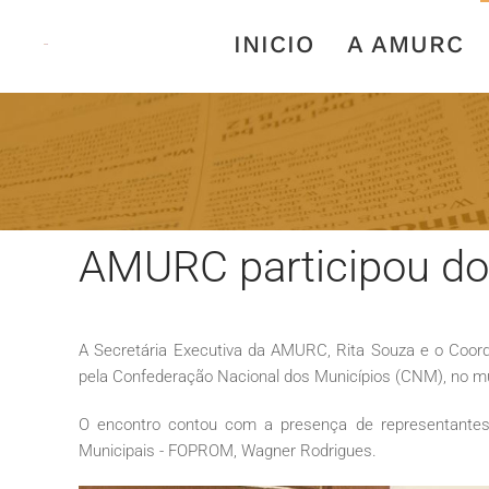
INICIO
A AMURC
AMURC participou do
A Secretária Executiva da AMURC, Rita Souza e o Coord
pela Confederação Nacional dos Municípios (CNM), no mu
O encontro contou com a presença de representantes
Municipais - FOPROM, Wagner Rodrigues.