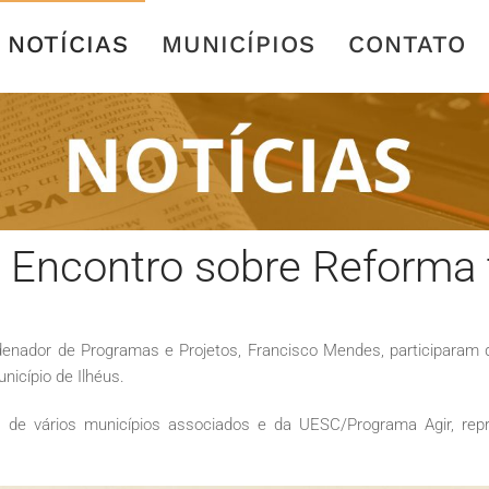
NOTÍCIAS
MUNICÍPIOS
CONTATO
 Encontro sobre Reforma 
enador de Programas e Projetos, Francisco Mendes, participaram do
nicípio de Ilhéus.
 de vários municípios associados e da UESC/Programa Agir, rep