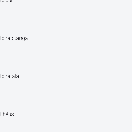
Ibicuí
Ibirapitanga
Ibirataia
Ilhéus