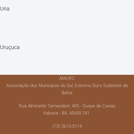
Una
Uruçuca
AMURC
Associação dos Municípios do Sul, Extremo Sul e Sudoeste da
Bahia
Rua Almirante Tamandaré, 405 - Duque de Caxias
Itabuna - BA, 45600-741
(73) 3613-5114